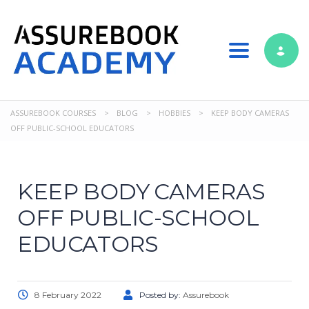
Toggle nav
ASSUREBOOK COURSES
>
BLOG
>
HOBBIES
>
KEEP BODY CAMERAS
OFF PUBLIC-SCHOOL EDUCATORS
KEEP BODY CAMERAS
OFF PUBLIC-SCHOOL
EDUCATORS
8 February 2022
Posted by:
Assurebook